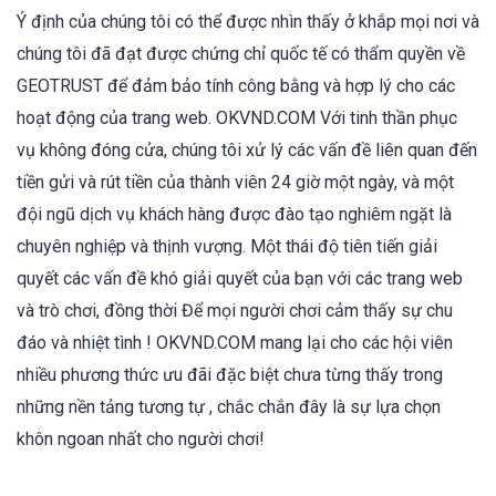
Ý định của chúng tôi có thể được nhìn thấy ở khắp mọi nơi và
chúng tôi đã đạt được chứng chỉ quốc tế có thẩm quyền về
GEOTRUST để đảm bảo tính công bằng và hợp lý cho các
hoạt động của trang web. OKVND.COM Với tinh thần phục
vụ không đóng cửa, chúng tôi xử lý các vấn đề liên quan đến
tiền gửi và rút tiền của thành viên 24 giờ một ngày, và một
đội ngũ dịch vụ khách hàng được đào tạo nghiêm ngặt là
chuyên nghiệp và thịnh vượng. Một thái độ tiên tiến giải
quyết các vấn đề khó giải quyết của bạn với các trang web
và trò chơi, đồng thời Để mọi người chơi cảm thấy sự chu
đáo và nhiệt tình ! OKVND.COM mang lại cho các hội viên
nhiều phương thức ưu đãi đặc biệt chưa từng thấy trong
những nền tảng tương tự , chắc chắn đây là sự lựa chọn
khôn ngoan nhất cho người chơi!