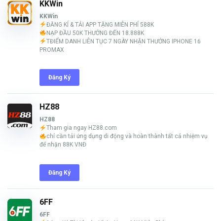
KKWin
KKWin
ĐĂNG KÍ & TẢI APP TẶNG MIỄN PHÍ 588K
NẠP ĐẦU 50K THƯỞNG ĐẾN 18.888K
TĐIỂM DANH LIÊN TỤC 7 NGÀY NHẬN THƯỞNG IPHONE 16
PROMAX
Đăng Ký
HZ88
HZ88
Tham gia ngay HZ88.com
chỉ cần tải ứng dụng di động và hoàn thành tất cả nhiệm vụ
để nhận 88K VNĐ
Đăng Ký
6FF
6FF