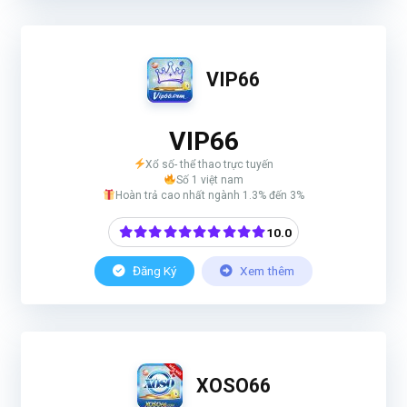
VIP66
VIP66
Xổ số- thể thao trực tuyến
Số 1 việt nam
Hoàn trả cao nhất ngành 1.3% đến 3%
10.0
Đăng Ký
Xem thêm
XOSO66