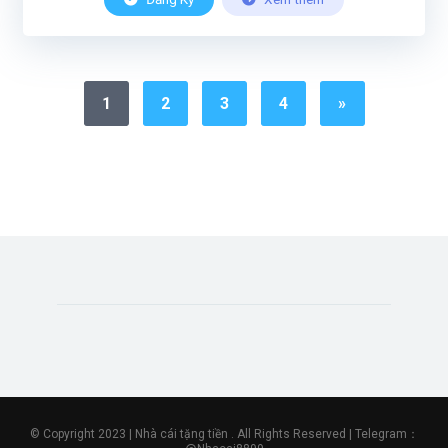
1
2
3
4
»
© Copyright 2023 | Nhà cái tặng tiền . All Rights Reserved | Telegram：