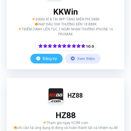
KKWin
ĐĂNG KÍ & TẢI APP TẶNG MIỄN PHÍ 588K
NẠP ĐẦU 50K THƯỞNG ĐẾN 18.888K
TĐIỂM DANH LIÊN TỤC 7 NGÀY NHẬN THƯỞNG IPHONE 16
PROMAX
10.0
Đăng Ký
Xem thêm
HZ88
HZ88
Tham gia ngay HZ88.com
chỉ cần tải ứng dụng di động và hoàn thành tất cả nhiệm vụ để