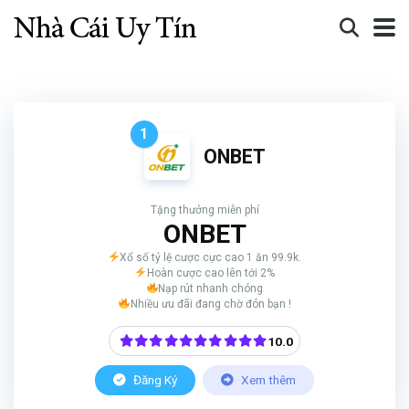
1
ONBET
Tặng thưởng miễn phí
ONBET
Xổ số tỷ lệ cược cực cao 1 ăn 99.9k.
Hoàn cược cao lên tới 2%
Nạp rút nhanh chóng
Nhiều ưu đãi đang chờ đón bạn !
10.0
Đăng Ký
Xem thêm