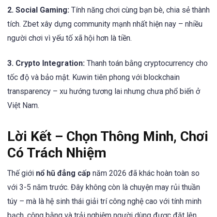
2. Social Gaming:
Tính năng chơi cùng bạn bè, chia sẻ thành
tích. Zbet xây dựng community mạnh nhất hiện nay – nhiều
người chơi vì yếu tố xã hội hơn là tiền.
3. Crypto Integration:
Thanh toán bằng cryptocurrency cho
tốc độ và bảo mật. Kuwin tiên phong với blockchain
transparency – xu hướng tương lai nhưng chưa phổ biến ở
Việt Nam.
Lời Kết – Chọn Thông Minh, Chơi
Có Trách Nhiệm
Thế giới
nổ hũ đẳng cấp
năm 2026 đã khác hoàn toàn so
với 3-5 năm trước. Đây không còn là chuyện may rủi thuần
túy – mà là hệ sinh thái giải trí công nghệ cao với tính minh
bạch, công bằng và trải nghiệm người dùng được đặt lên