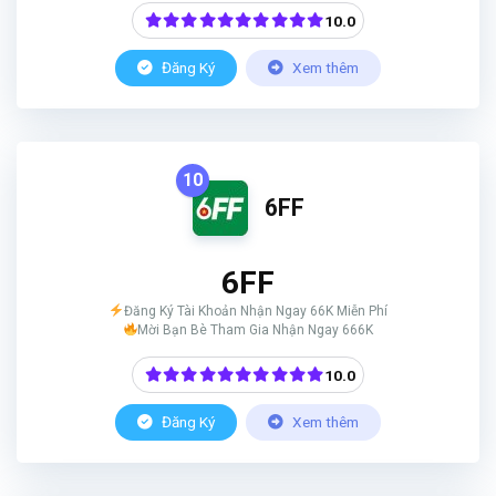
10.0
Đăng Ký
Xem thêm
10
6FF
6FF
Đăng Ký Tài Khoản Nhận Ngay 66K Miễn Phí
Mời Bạn Bè Tham Gia Nhận Ngay 666K
10.0
Đăng Ký
Xem thêm