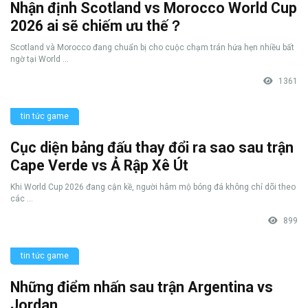
Nhận định Scotland vs Morocco World Cup
2026 ai sẽ chiếm ưu thế？
Scotland và Morocco đang chuẩn bị cho cuộc chạm trán hứa hẹn nhiều bất
ngờ tại World ...
1361
tin tức game
Cục diện bảng đấu thay đổi ra sao sau trận
Cape Verde vs Ả Rập Xê Út
Khi World Cup 2026 đang cận kề, người hâm mộ bóng đá không chỉ dõi theo
các ...
899
tin tức game
Những điểm nhấn sau trận Argentina vs
Jordan