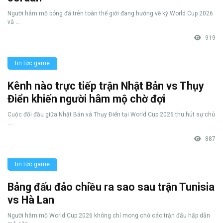
Người hâm mộ bóng đá trên toàn thế giới đang hướng về kỳ World Cup 2026
và ...
919
tin tức game
Kênh nào trực tiếp trận Nhật Bản vs Thụy
Điển khiến người hâm mộ chờ đợi
Cuộc đối đầu giữa Nhật Bản và Thụy Điển tại World Cup 2026 thu hút sự chú
...
887
tin tức game
Bảng đấu đảo chiều ra sao sau trận Tunisia
vs Hà Lan
Người hâm mộ World Cup 2026 không chỉ mong chờ các trận đấu hấp dẫn