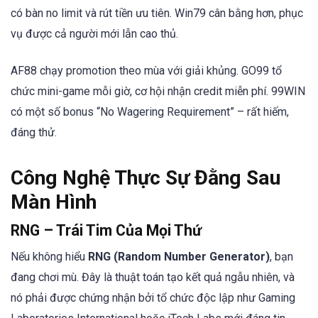
có bàn no limit và rút tiền ưu tiên. Win79 cân bằng hơn, phục
vụ được cả người mới lẫn cao thủ.
AF88 chạy promotion theo mùa với giải khủng. GO99 tổ
chức mini-game mỗi giờ, cơ hội nhận credit miễn phí. 99WIN
có một số bonus “No Wagering Requirement” – rất hiếm,
đáng thử.
Công Nghệ Thực Sự Đằng Sau
Màn Hình
RNG – Trái Tim Của Mọi Thứ
Nếu không hiểu
RNG (Random Number Generator)
, bạn
đang chơi mù. Đây là thuật toán tạo kết quả ngẫu nhiên, và
nó phải được chứng nhận bởi tổ chức độc lập như Gaming