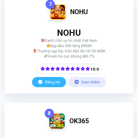
7
NOHU
NOHU
Xanh chín uy tín nhất Việt Nam
Nạp đầu 50K tặng 8888K
Thưởng nạp Hội Viên Mới lên tới 58.888K
Hoàn trả cực khủng đến 2%
10.0
Đăng Ký
Xem thêm
8
OK365