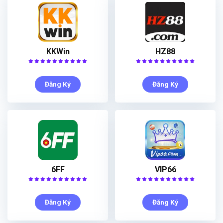
KKWin
HZ88
Đăng Ký
Đăng Ký
6FF
VIP66
Đăng Ký
Đăng Ký