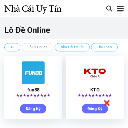
Lô Đề Online
All
Lô Đề Online
Nhà Cái Uy Tín
Thể Thao
fun88
KTO
Đăng Ký
Đăng Ký